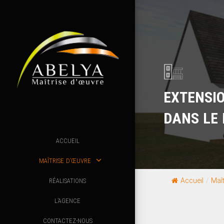
EXTENSI
DANS LE 
ACCUEIL
MAÎTRISE D’ŒUVRE
Accueil
/
Maît
RÉALISATIONS
L’AGENCE
CONTACTEZ-NOUS