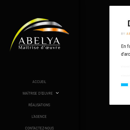
BY
A
En f
d’arc
ACCUEIL
MAÎTRISE D’ŒUVRE
RÉALISATIONS
L’AGENCE
CONTACTEZ-NOUS